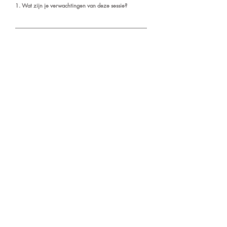
1. Wat zijn je verwachtingen van deze sessie?
2. Extra opmerkingen?
Reken af