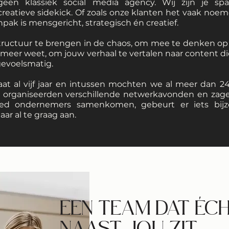
geen klassiek social media agency. Wij zijn je spar
 creatieve sidekick. Of zoals onze klanten het vaak noem
pak is mensgericht, strategisch én creatief.
structuur te brengen in de chaos, om mee te denken 
t meer weet, om jouw verhaal te vertalen naar content die
gevoelsmatig.
taat al vijf jaar en intussen mochten we al meer dan 
 organiseerden verschillende netwerkavonden en zage
ded ondernemers samenkomen, gebeurt er iets bijz
r al te graag aan.
EEN TEAM DAT ÉC