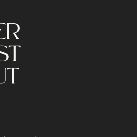
ER
ST
UT