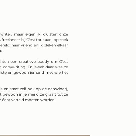
writer, maar eigenlijk kruisten onze
 freelancer bij C'est tout aan, op zoek
ereld: haar vriend en ik bleken elkaar
d.
chten een creatieve buddy om C'est
in copywriting. En jawel: daar was ze
iste én gewoon iemand met wie het
es en staat zelf ook op de dansvloer),
iet gewoon in je merk, ze graaft tot ze
ie écht verteld moeten worden.