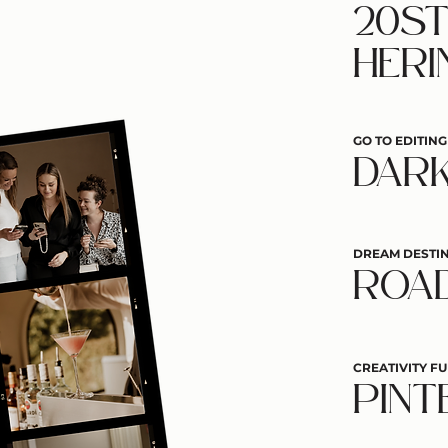
20ST
HERI
GO TO EDITING
DAR
DREAM DESTIN
ROAD
CREATIVITY FU
PINT