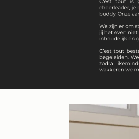
C’est tout is 
cheerleader, je
buddy. Onze aan
We zijn er om 
jij het even nie
inhoudelijk én 
C’est tout bes
begeleiden. We
zodra likemin
wakkeren we maa