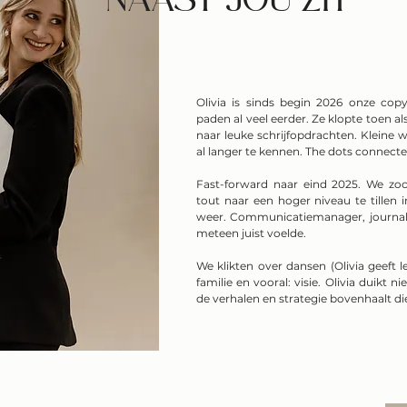
NAAST JOU ZIT
Olivia is sinds begin 2026 onze copy
paden al veel eerder. Ze klopte toen als
naar leuke schrijfopdrachten. Kleine w
al langer te kennen. The dots connecte
Fast-forward naar eind 2025. We zo
tout naar een hoger niveau te tillen 
weer. Communicatiemanager, journal
meteen juist voelde.
We klikten over dansen (Olivia geeft l
familie en vooral: visie. Olivia duikt n
de verhalen en strategie bovenhaalt d