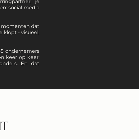
ringpartner, je
en: social media
op momenten dat
 klopt - visueel,
245 ondernemers
n keer op keer:
onders. En dat
HT