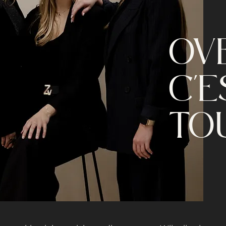
OV
C'E
TO