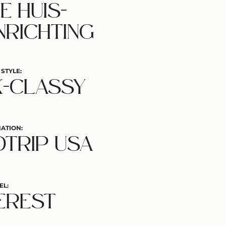
E HUIS-
NRICHTING
 STYLE:
K-CLASSY
ATION:
TRIP USA
EL:
EREST