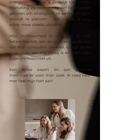
overgenomen, voel ik eindelijk rust in mijn
marketing. Ze heeft me op een fijne manier
gelopen om strategisch te werken en écht
vooruit te plannen - iets wat ik al lang
wilde, maar steeds uitstelde.
Mijn zichtbaarheid is gegroeid, ik trek
betere klanten aan en er is een grote last
van mijn schouders gevallen. Louise denkt
mee, voelt aan wat nodig is en voert alles
superprofessioneel uit.
Een echte expert én een enorme
meerwaarde voor mijn zaak. Ik raad haar
met heel mijn hart aan!