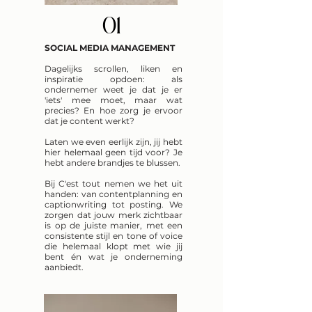
01
SOCIAL MEDIA MANAGEMENT
Dagelijks scrollen, liken en
inspiratie opdoen: als
ondernemer weet je dat je er
'iets' mee moet, maar wat
precies? En hoe zorg je ervoor
dat je content werkt?
Laten we even eerlijk zijn, jij hebt
hier helemaal geen tijd voor? Je
hebt andere brandjes te blussen.
Bij C'est tout nemen we het uit
handen: van contentplanning en
captionwriting tot posting. We
zorgen dat jouw merk zichtbaar
is op de juiste manier, met een
consistente stijl en tone of voice
die helemaal klopt met wie jij
bent én wat je onderneming
aanbiedt.