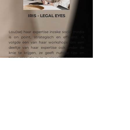
IRIS - LEGAL EYES
Lou(ise) haar expertise inzake social media
is on point, strategisch en efficiënt. Ik
volgde één van haar workshops om een
deeltje van haar expertise ook onder de
knie te krijgen, ze geeft nuttige tips en
tricks mee die je in je eigen onderneming
kan gaan toepassen. En als ik toch het bos
niet meer door de bomen zie, dan weet ik
al wie ik kan contacteren. Bedankt Lou(ise)
en team!