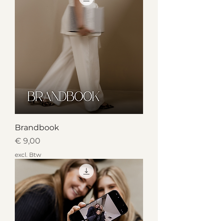
Brandbook
Prijs
€ 9,00
excl. Btw