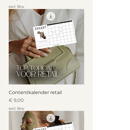
excl. Btw
Contentkalender retail
Prijs
€ 9,00
excl. Btw