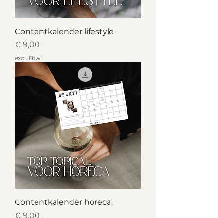
Contentkalender lifestyle
Prijs
€ 9,00
excl. Btw
Contentkalender horeca
Prijs
€ 9,00