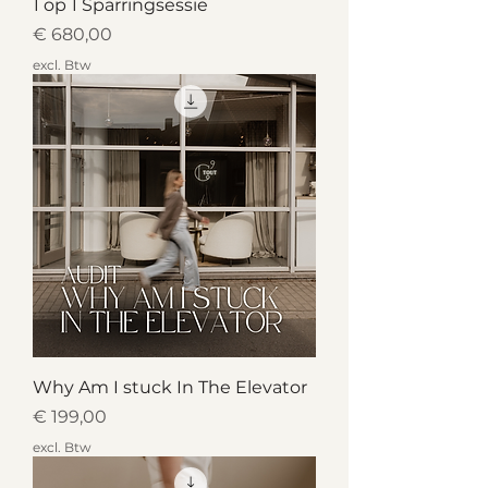
1 op 1 Sparringsessie
Prijs
€ 680,00
excl. Btw
Why Am I stuck In The Elevator
Prijs
€ 199,00
excl. Btw