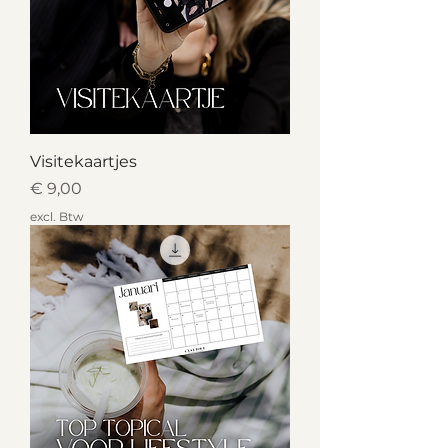
Visitekaartjes
Prijs
€ 9,00
excl. Btw