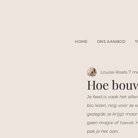
HOME
ONS AANBOD
T
Louise Roels
7 m
Hoe bouw 
Je feed is vaak het all
bio lezen, nog voor ze 
gezegde: je krijgt maar
geen magie of toeval. H
pak je het aan.