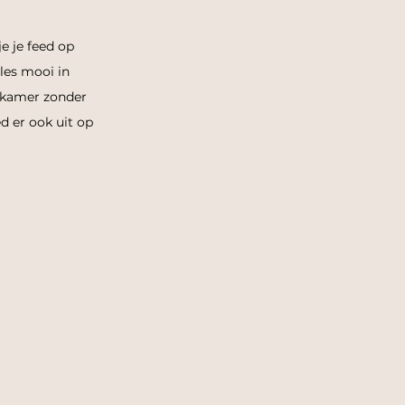
e je feed op 
les mooi in 
n kamer zonder 
ed er ook uit op 