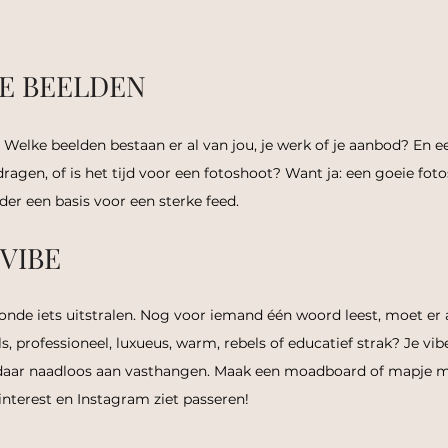
 JE BEELDEN
s. Welke beelden bestaan er al van jou, je werk of je aanbod? En eerl
agen, of is het tijd voor een fotoshoot? Want ja: een goeie foto
der een basis voor een sterke feed.
 VIBE
onde iets uitstralen. Nog voor iemand één woord leest, moet er 
s, professioneel, luxueus, warm, rebels of educatief strak? Je vibe
 daar naadloos aan vasthangen. Maak een moadboard of mapje m
interest en Instagram ziet passeren!