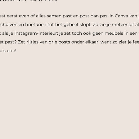
 test eerst even of alles samen past en post dan pas.
 In
 Canva kan j
chuiven en finetunen tot het geheel klopt. Zo zie je meteen of al
et als je Instagram-interieur: je zet toch ook geen meubels in ee
t past? Zet rijtjes van drie posts onder elkaar, want zo ziet je fe
's erin!