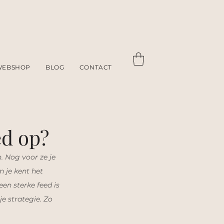
WEBSHOP
BLOG
CONTACT
ed op?
. Nog voor ze je 
 je kent het 
en sterke feed is 
e strategie. Zo 