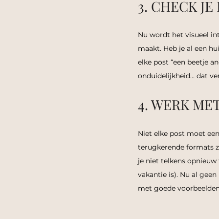
3. CHECK JE
Nu wordt het visueel int
maakt. Heb je al een hui
elke post “een beetje an
onduidelijkheid… dat ver
4. WERK ME
Niet elke post moet een
terugkerende formats zo
je niet telkens opnieuw 
vakantie is). Nu al gee
met goede voorbeelden g