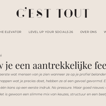
HE ELEVATOR
LEVEL UP YOUR SOCIALS 26
OVER ONS
ei
je een aantrekkelijke fe
ereerste wat mensen van je zien wanneer ze op je profiel belanden
snappen wat je precies doet, hebben ze al een gevoel gevormd. En
 één kans op een eerste indruk. No pressure. Maar goed nieuws: e
et is gewoon een slimme mix van keuzes, structuur en een beetj