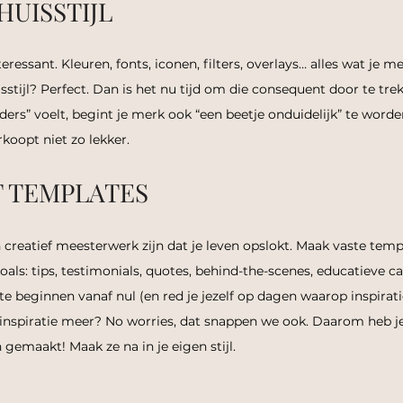
 HUISSTIJL
eressant. Kleuren, fonts, iconen, filters, overlays… alles wat je 
sstijl? Perfect. Dan is het nu tijd om die consequent door te tr
ders” voelt, begint je merk ook “een beetje onduidelijk” te worde
koopt niet zo lekker.
T TEMPLATES
 creatief meesterwerk zijn dat je leven opslokt. Maak vaste temp
als: tips, testimonials, quotes, behind-the-scenes, educatieve ca
te beginnen vanaf nul (en red je jezelf op dagen waarop inspirati
n inspiratie meer? No worries, dat snappen we ook. Daarom heb 
emaakt! Maak ze na in je eigen stijl.