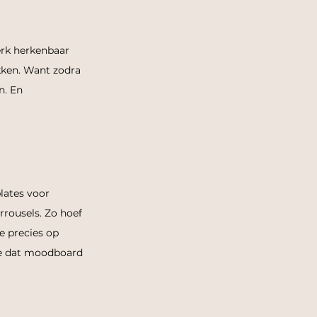
merk herkenbaar 
ekken. Want zodra 
n. En 
lates voor 
rrousels. Zo hoef 
e precies op 
je dat moodboard 