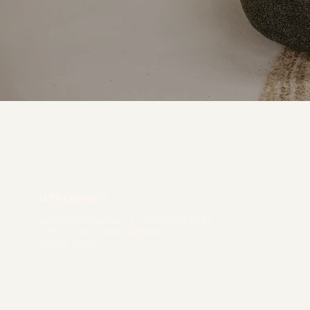
LET'S CONNECT
team@cest-tout.be
| +32 477 93 80 35
Koffiestraat 10, 8490 Jabbeke
BE1032.165.815