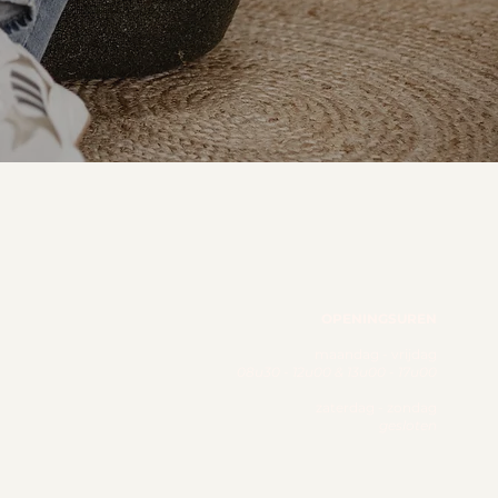
OPENINGSUREN
maandag - vrijdag
08u30 - 12u00 & 13u00 - 17u00
zaterdag - zondag
gesloten