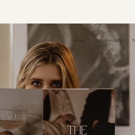
HOME
ONS AANBOD
T