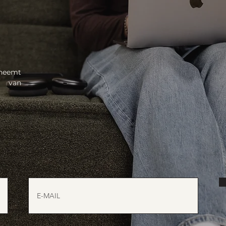
eneemt
 van