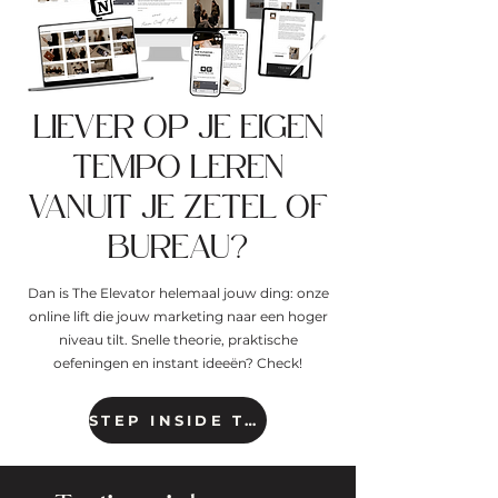
LIEVER OP JE EIGEN
TEMPO LEREN
VANUIT JE ZETEL OF
BUREAU?
Dan is The Elevator helemaal jouw ding: onze
online lift die jouw marketing naar een hoger
niveau tilt. Snelle theorie, praktische
oefeningen en instant ideeën? Check!
STEP INSIDE THE ELEVATOR