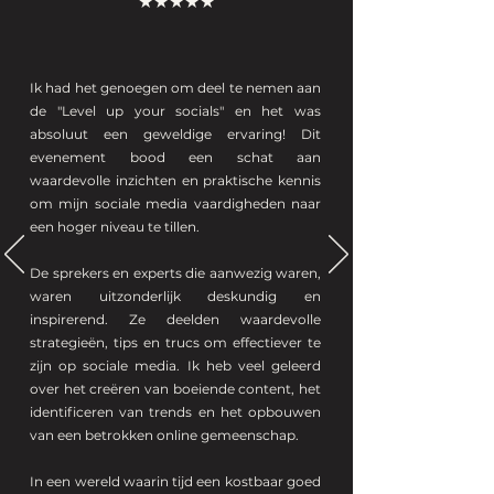
★★★★★
Ik had het genoegen om deel te nemen aan
de "Level up your socials" en het was
absoluut een geweldige ervaring! Dit
evenement bood een schat aan
waardevolle inzichten en praktische kennis
om mijn sociale media vaardigheden naar
een hoger niveau te tillen.
De sprekers en experts die aanwezig waren,
waren uitzonderlijk deskundig en
inspirerend. Ze deelden waardevolle
strategieën, tips en trucs om effectiever te
zijn op sociale media. Ik heb veel geleerd
over het creëren van boeiende content, het
identificeren van trends en het opbouwen
van een betrokken online gemeenschap.
In een wereld waarin tijd een kostbaar goed