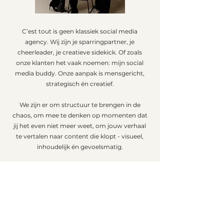
C’est tout is geen klassiek social media
agency. Wij zijn je sparringpartner, je
cheerleader, je creatieve sidekick. Of zoals
onze klanten het vaak noemen: mijn social
media buddy. Onze aanpak is mensgericht,
strategisch én creatief.
We zijn er om structuur te brengen in de
chaos, om mee te denken op momenten dat
jij het even niet meer weet, om jouw verhaal
te vertalen naar content die klopt - visueel,
inhoudelijk én gevoelsmatig.
C’est tout bestaat al vijf jaar en intussen
mochten we al meer dan 300 ondernemers
begeleiden. We organiseerden verschillende
netwerkavonden en zagen keer op keer:
zodra likeminded ondernemers
samenkomen, gebeurt er iets bijzonders. En